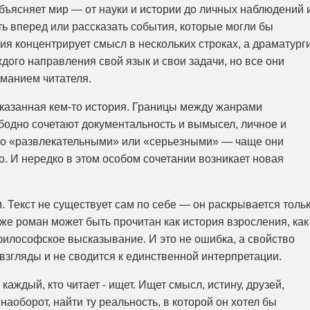
ъясняет мир — от науки и истории до личных наблюдений 
ть вперед или рассказать события, которые могли бы
зия концентрирует смысл в нескольких строках, а драматург
ждого направления свой язык и свои задачи, но все они
иманием читателя.
ссказанная кем-то история. Границы между жанрами
бодно сочетают документальность и вымысел, личное и
ого «развлекательными» или «серьезными» — чаще они
о. И нередко в этом особом сочетании возникает новая
. Текст не существует сам по себе — он раскрывается толь
т же роман может быть прочитан как история взросления, как
илософское высказывание. И это не ошибка, а свойство
взгляды и не сводится к единственной интерпретации.
 каждый, кто читает - ищет. Ищет смысл, истину, друзей,
наоборот, найти ту реальность, в которой он хотел бы